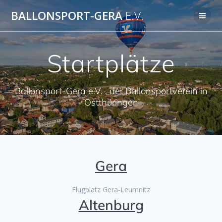
Zum
BALLONSPORT-GERA
E.V.
Inhalt
springen
Startplätze
Ballonsport-Gera e.V. , der Ballonsportverein in
Ostthüringen
Gera
Flugplatz Gera-Leumnitz
Altenburg