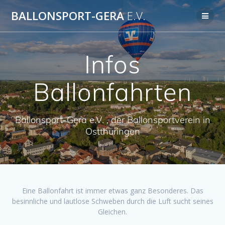
Zum
BALLONSPORT-GERA
E.V.
Inhalt
springen
Infos
Ballonfahrten
Ballonsport-Gera e.V. , der Ballonsportverein in
Ostthüringen
Eine Ballonfahrt ist immer etwas ganz Besonderes. Das
besinnliche und lautlose Schweben durch die Luft sucht seines
Gleichen.