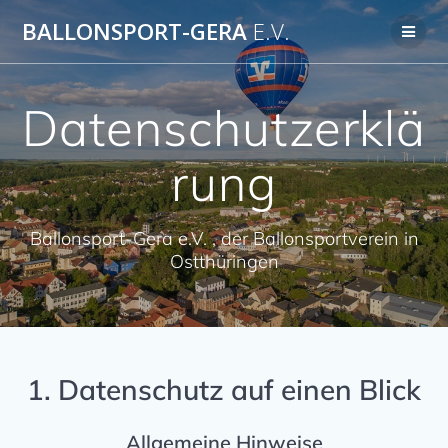
Zum
BALLONSPORT-GERA
E.V.
Inhalt
springen
Datenschutzerklä
rung
Ballonsport-Gera e.V. , der Ballonsportverein in
Ostthüringen
1. Datenschutz auf einen Blick
Allgemeine Hinweise